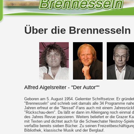
Über die Brennesseln
Alfred Aigelsreiter - "Der Autor""
Geboren am 5. August 1954. Gelernter Schriftsetzer. Er gründe
"Brennesseln" und schrieb seit damals alle 34 Programme nahez
Jahren erfreut er die "Nessel"-Fans auch mit einem Jahresrückb
"Rückschau-dern". Da läßt er dann im Alleingang noch einmal
des Jahres Revue passieren. Weiters beliefert er die Grazer K
mit Texten und dichtet auch für die Schwechater Nestroy-Spiele
verfaßte bereits sieben Bücher. Zu seinen Freizeitbeschäftigu
Bibliothek, klassische Musik und der Berglauf.