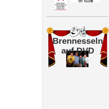
Brennesseln
auf DVD