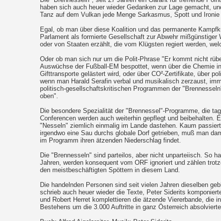
haben sich auch heuer wieder Gedanken zur Lage gemacht, und
Tanz auf dem Vulkan jede Menge Sarkasmus, Spott und Ironie
Egal, ob man über diese Koalition und das permanente Kampfk
Parlament als formierte Gesellschaft zur Abwehr mißgünstiger 
oder von Staaten erzählt, die vom Klügsten regiert werden, welch
Oder ob man sich nur um die Polit-Phrase "Er kommt nicht rübe
Auswüchse der Fußball-EM bespottet, wenn über die Chemie in
Gifttransporte gelästert wird, oder über CO²-Zertifikate, über po
wenn man Harald Serafin verbal und musikalisch zerzaust, imm
politisch-gesellschaftskritischen Programmen der "Brennessel
oben".
Die besondere Spezialität der "Brennessel"-Programme, die tag
Conferencen werden auch weiterhin gepflegt und beibehalten. E
"Nesseln" ziemlich einmalig im Lande dastehen. Kaum passiert
irgendwo eine Sau durchs globale Dorf getrieben, muß man dami
im Programm ihren ätzenden Niederschlag findet.
Die "Brennesseln" sind parteilos, aber nicht unparteiisch. So ha
Jahren, werden konsequent vom ORF ignoriert und zählen trot
den meistbeschäftigten Spöttern in diesem Land.
Die handelnden Personen sind seit vielen Jahren dieselben gebli
schrieb auch heuer wieder die Texte, Peter Siderits komponier
und Robert Herret komplettieren die ätzende Viererbande, die i
Bestehens um die 3.000 Auftritte in ganz Österreich absolvierte