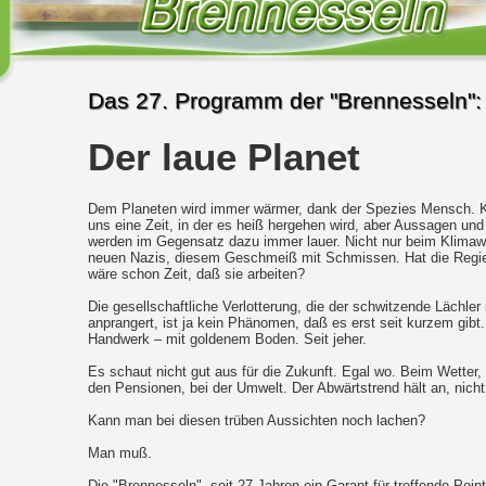
Das 27. Programm der "Brennesseln":
Der laue Planet
Dem Planeten wird immer wärmer, dank der Spezies Mensch. 
uns eine Zeit, in der es heiß hergehen wird, aber Aussagen und
werden im Gegensatz dazu immer lauer. Nicht nur beim Klimawa
neuen Nazis, diesem Geschmeiß mit Schmissen. Hat die Regie
wäre schon Zeit, daß sie arbeiten?
Die gesellschaftliche Verlotterung, die der schwitzende Lächl
anprangert, ist ja kein Phänomen, daß es erst seit kurzem gibt.
Handwerk – mit goldenem Boden. Seit jeher.
Es schaut nicht gut aus für die Zukunft. Egal wo. Beim Wetter, 
den Pensionen, bei der Umwelt. Der Abwärtstrend hält an, nicht
Kann man bei diesen trüben Aussichten noch lachen?
Man muß.
Die "Brennesseln", seit 27 Jahren ein Garant für treffende Poi