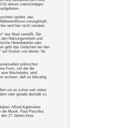
 für diesen zweistündigen
 aufgeboten.
uscheln spottet, das
Wählereinflüsse verunglimpft,
er wird hier nicht verraten.
r" das Maul zerreißt. Die
 den Nahrungsmitteln und
litische Hinterbänkler oder
er geht das Gelächter bei den
n" auf Kosten von denen "da
esaktuellen politischen
ine Form, mit der die
 eine Macheloike, wird
t rechnen, daß es blitzartig
lten sie es schon seit vielen
zdem oder gerade deshalb zu
eben: Alfred Aigelsreiter
te die Musik. Paul Peschka
n den 27 Jahren ihres
.